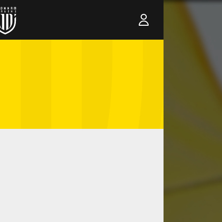
2
/
0